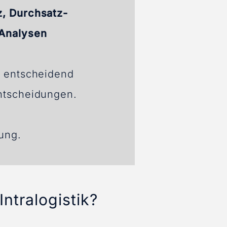
z, Durchsatz-
Analysen
t entscheidend
entscheidungen.
ung.
ntralogistik?